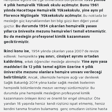
4 yıllık hemşirelik Yüksek okulu açılmıştır. Bunu 1961
yılında Hacettepe Hemşirelik Yüksekokulu, yine aynı yıl
Florence Nigtingale Yüksekokulu açılmıştır.
Bu noktada bir
mesleğin güç kaynaklarından biri bilgi güçü iken diğeri yasal
güçtür.
Bu durumda 1954 çıkarılan hemşirelik yasası
yıllarca ünivesite mezunu hemşireleri temsil etmemiştir.
Bu da mesleğin profesyonel kimlik kazanmasını
geciktirmiştir.
İkinci konu ise,
1954 yılında çıkarılan yasa 2007 de revize
edilerek: hemşirelikte
yaş sınırı, cinsiyet ayrımı ortadan
kaldırılmış
, erkek öğrenciler mesleğe alınmıştır.
Yine aynı yasa
maddeleri ile 12 yıllık temel eğitim üzerine 4 yıllık
üniversite mezunu olanlara hemşire unvanı verileceği
belirtilmiştir.
Ancak, ülkemizde hemşire açığı var denilerek
Sağlık Bakanlığı 2014 yılına kadar sağlık meslek liselerinin
hemşirelik bölümlerinde mezun vermeyi sürdürmüştür. Bu
durumda yine hemşirelik mesleğinin profesyonel kimlik
kazanmasını önleyen ikinci ve önemli bir engel olmuştur. Öte
yandan 18 yaşında henüz kendi rüştünü ispat etmemiş, henüz
kendini tanıma fırsatını bulamamış genç omuzların üstüne hasta