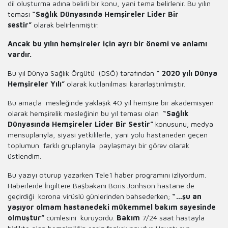
dil oluşturma adına belirli bir konu, yani tema belirlenir. Bu yılın
teması
“Sağlık Dünyasında Hemşireler Lider Bir
sestir”
olarak belirlenmiştir.
Ancak bu yılın hemşireler için ayrı bir önemi ve anlamı
vardır.
Bu yıl Dünya Sağlık Örgütü (DSÖ) tarafından
“ 2020 yılı Dünya
Hemşireler Yılı”
olarak kutlanılması kararlaştırılmıştır.
Bu amaçla mesleğinde yaklaşık 40 yıl hemşire bir akademisyen
olarak hemşirelik mesleğinin bu yıl teması olan
“Sağlık
Dünyasında Hemşireler Lider Bir Sestir”
konusunu; medya
mensuplarıyla, siyasi yetkililerle, yani yolu hastaneden geçen
toplumun farklı gruplarıyla paylaşmayı bir görev olarak
üstlendim.
Bu yazıyı oturup yazarken Tele1 haber programını izliyordum.
Haberlerde İngiltere Başbakanı Boris Jonhson hastane de
geçirdiği korona virüslü günlerinden bahsederken;
“…şu an
yaşıyor olmam hastanedeki mükemmel bakım sayesinde
olmuştur”
cümlesini kuruyordu.
Bakım
7/24 saat hastayla