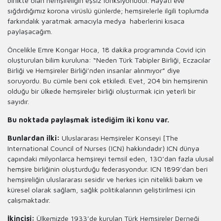
birlikte olan hemşireliğin eşsiz fonksiyonudur. Hayatı eve
sığdırdığımız korona virüslü günlerde; hemşirelerle ilgili toplumda
farkındalık yaratmak amacıyla medya haberlerini kısaca
paylaşacağım.
Öncelikle Emre Kongar Hoca, 18 dakika programında Covid için
oluşturulan bilim kuruluna: “Neden Türk Tabipler Birliği, Eczacılar
Birliği ve Hemşireler Birliği’nden insanlar alınmıyor” diye
soruyordu. Bu cümle beni çok etkiledi. Evet, 204 bin hemşirenin
olduğu bir ülkede hemşireler birliği oluşturmak için yeterli bir
sayıdır.
Bu noktada paylaşmak istediğim iki konu var.
Bunlardan ilki:
Uluslararası Hemşireler Konseyi [The
International Council of Nurses (ICN) hakkındadır) ICN dünya
çapındaki milyonlarca hemşireyi temsil eden, 130’dan fazla ulusal
hemşire birliğinin oluşturduğu federasyondur. ICN 1899’dan beri
hemşireliğin uluslararası sesidir ve herkes için nitelikli bakım ve
küresel olarak sağlam, sağlık politikalarının geliştirilmesi için
çalışmaktadır.
İkincisi:
Ülkemizde 1933’de kurulan Türk Hemşireler Derneği