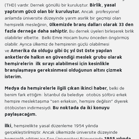
(THD) vardır. Dernek gönüllü bir kuruluştur.
Birlik, yasal
yaptırım gücü olan bir kuruluştur.
Ancak profesyonel
anlamda üniversite düzeyinde yarım asırlık bir geçmişi olan
hemşirelik mesleğinin,
ülkemizde branş dalları olarak 33 den
fazla derneğe daha sahiptir.
Bu dernek üyeleri birleşerek birlik
olabilirler elbette. Belki Emre Hocam bunu önceden öngörmüş
olabilir. Ayrıca ülkemiz de hemşirenin güçlü olabilmesi
ve
Amerika da olduğu gibi üç yıl üst üste yapılan
anketlerde halkın en güvendiği meslek grubu olarak
hemşirelerin ilk sırayı alabilmesi için kesinlikle
branşlaşmaya gereksinmesi olduğunun altını çizmek
isterim.
Medya da hemşirelerle ilgili çıkan ikinci haber,
belki de
benim fark ettiğim: İstanbul da belediye otobüs şöförü erkek
hemşire meslektaşıma “sen erkeksin, hemşire değilsin” diyerek
ötöbüsten indirmesiydi.
Bu noktada da iki konuyu
paylaşacağım.
İlki,
hemşirelikte yasal düzenleme 1954 yılında
gerçekleştirilmiştir. Ancak ülkemizde üniversite düzeyinde
hemşirelik eğitimi ise Ege Üniversitesi Bünyesinde
1955 yılında