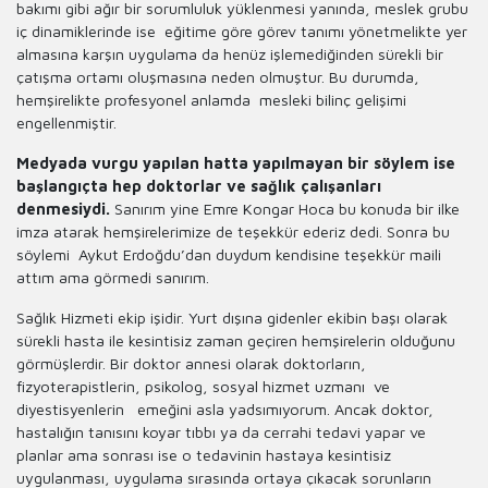
bakımı gibi ağır bir sorumluluk yüklenmesi yanında, meslek grubu
iç dinamiklerinde ise eğitime göre görev tanımı yönetmelikte yer
almasına karşın uygulama da henüz işlemediğinden sürekli bir
çatışma ortamı oluşmasına neden olmuştur. Bu durumda,
hemşirelikte profesyonel anlamda mesleki bilinç gelişimi
engellenmiştir.
Medyada vurgu yapılan hatta yapılmayan bir söylem ise
başlangıçta hep doktorlar ve sağlık çalışanları
denmesiydi.
Sanırım yine Emre Kongar Hoca bu konuda bir ilke
imza atarak hemşirelerimize de teşekkür ederiz dedi. Sonra bu
söylemi Aykut Erdoğdu’dan duydum kendisine teşekkür maili
attım ama görmedi sanırım.
Sağlık Hizmeti ekip işidir. Yurt dışına gidenler ekibin başı olarak
sürekli hasta ile kesintisiz zaman geçiren hemşirelerin olduğunu
görmüşlerdir. Bir doktor annesi olarak doktorların,
fizyoterapistlerin, psikolog, sosyal hizmet uzmanı ve
diyestisyenlerin emeğini asla yadsımıyorum. Ancak doktor,
hastalığın tanısını koyar tıbbı ya da cerrahi tedavi yapar ve
planlar ama sonrası ise o tedavinin hastaya kesintisiz
uygulanması, uygulama sırasında ortaya çıkacak sorunların