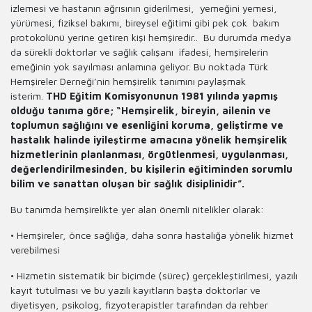
izlemesi ve hastanın ağrısının giderilmesi, yemeğini yemesi,
yürümesi, fiziksel bakımı, bireysel eğitimi gibi pek çok bakım
protokolünü yerine getiren kişi hemşiredir.. Bu durumda medya
da sürekli doktorlar ve sağlık çalışanı ifadesi, hemşirelerin
emeğinin yok sayılması anlamına geliyor. Bu noktada Türk
Hemşireler Derneği’nin hemşirelik tanımını paylaşmak
isterim.
THD Eğitim Komisyonunun 1981 yılında yapmış
olduğu tanıma göre; “Hemşirelik, bireyin, ailenin ve
toplumun sağlığını ve esenliğini koruma, geliştirme ve
hastalık halinde iyileştirme amacına yönelik hemşirelik
hizmetlerinin planlanması, örgütlenmesi, uygulanması,
değerlendirilmesinden, bu kişilerin eğitiminden sorumlu
bilim ve sanattan oluşan bir sağlık disiplinidir”.
Bu tanımda hemşirelikte yer alan önemli nitelikler olarak:
• Hemşireler, önce sağlığa, daha sonra hastalığa yönelik hizmet
verebilmesi
• Hizmetin sistematik bir biçimde (süreç) gerçekleştirilmesi, yazılı
kayıt tutulması ve bu yazılı kayıtların başta doktorlar ve
diyetisyen, psikolog, fizyoterapistler tarafından da rehber