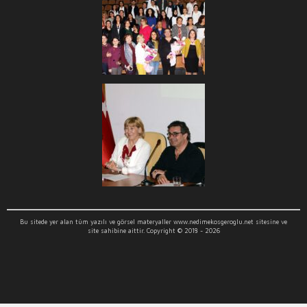
Bu sitede yer alan tüm yazılı ve görsel materyaller www.nedimekosgeroglu.net sitesine ve
site sahibine aittir. Copyright © 2018 - 2026